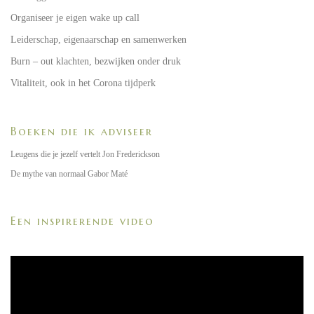
Organiseer je eigen wake up call
Leiderschap, eigenaarschap en samenwerken
Burn – out klachten, bezwijken onder druk
Vitaliteit, ook in het Corona tijdperk
Boeken die ik adviseer
Leugens die je jezelf vertelt Jon Frederickson
De mythe van normaal Gabor Maté
Een inspirerende video