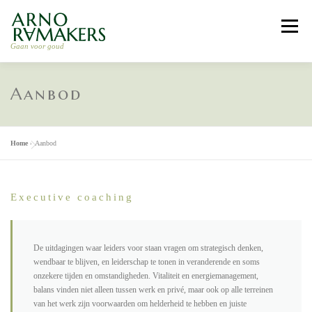
Skip
to
Menu
content
Gaan voor goud
HOME
LEIDERSCHAP COACHING
Aanbod
RELATIE COACHING
RETRAITE 2026
ARNO
Home
»
Aanbod
WERKWIJZE
CONTACT
Executive coaching
De uitdagingen waar leiders voor staan vragen om strategisch denken,
wendbaar te blijven, en leiderschap te tonen in veranderende en soms
onzekere tijden en omstandigheden. Vitaliteit en energiemanagement,
balans vinden niet alleen tussen werk en privé, maar ook op alle terreinen
van het werk zijn voorwaarden om helderheid te hebben en juiste