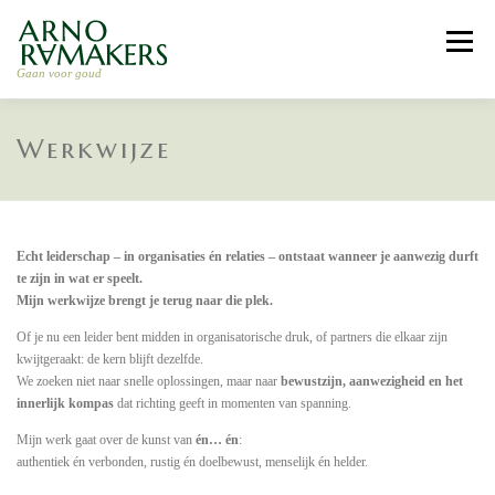
Skip
to
Menu
content
Gaan voor goud
HOME
LEIDERSCHAP COACHING
Werkwijze
RELATIE COACHING
RETRAITE 2026
ARNO
Echt leiderschap – in organisaties én relaties – ontstaat wanneer je aanwezig durft
te zijn in wat er speelt.
Mijn werkwijze brengt je terug naar die plek.
WERKWIJZE
CONTACT
Of je nu een leider bent midden in organisatorische druk, of partners die elkaar zijn
kwijtgeraakt: de kern blijft dezelfde.
We zoeken niet naar snelle oplossingen, maar naar
bewustzijn, aanwezigheid en het
innerlijk kompas
dat richting geeft in momenten van spanning.
Mijn werk gaat over de kunst van
én… én
:
authentiek én verbonden, rustig én doelbewust, menselijk én helder.