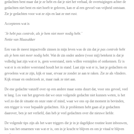
gedachten bent maar dat je ze hebt en dat je niet het verhaal, de overtuigingen achter de
gedachten niet bent en niet hoeft te geloven, kan er al een gevoel van vrijheid ontstaan.
Zie je gedachten voor wat ze zijn en laat ze met rust.
Accepteren wat is
‘Je hebt pas controle, als je hem niet meer nodig hebt.’
Nettie van Maasakker
Een van de meest impactvolle zinnen in mijn leven was de zin dat
je pas controle hebt
als je hem niet meer nodig hebt
. Wat de zin onder andere (voor mij) betekent is dat je
volledig laat zijn wat er is, geen weerstand, niets willen vermijden of ontkennen. Er is
wat er is en iedere weerstand houdt het in stand. Laat zijn wat er is, laat je gedachten en
gevoelens wat ze zijn, kijk er naar, ervaar ze zonder ze aan te raken. Zie ze als vlinders.
Kijk ernaar en onderzoek ze, maar raak ze niet aan.
De ene gedachte vanzelf over op een andere maar soms duurt dat, voor ons gevoel, veel
te lang. Los van het gegeven dat we onze volgende gedachte niet kunnen weten, is het
wel zo dat de situatie en onze state of mind, waar we ons op dat moment in bevinden,
een trigger is voor bepaalde gedachten. Als je problemen hebt gaan al je gedachten
daarover, ben je net verliefd, dan heb je veel gedachten over die nieuwe liefde.
De volgende tips zijn als het ware triggers die je in je dagelijkse routine kunt inbouwen,
los van het omarmen van wat er is, om in je kracht te blijven en om je vitaal te blijven