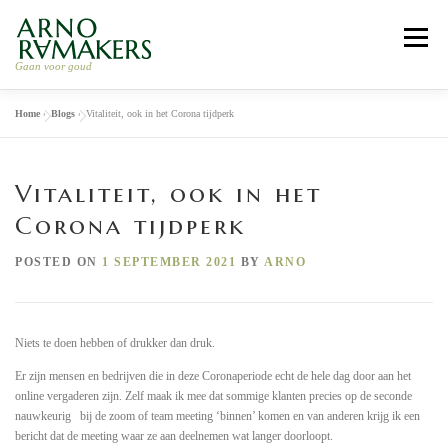
Skip
to
Menu
content
Gaan voor goud
Home
»
Blogs
»
Vitaliteit, ook in het Corona tijdperk
HOME
LEIDERSCHAP COACHING
Vitaliteit, ook in het
RELATIE COACHING
RETRAITE 2026
ARNO
Corona tijdperk
POSTED ON
1 SEPTEMBER 2021
BY
ARNO
WERKWIJZE
CONTACT
Niets te doen hebben of drukker dan druk.
Er zijn mensen en bedrijven die in deze Coronaperiode echt de hele dag door aan het
online vergaderen zijn. Zelf maak ik mee dat sommige klanten precies op de seconde
nauwkeurig bij de zoom of team meeting ‘binnen’ komen en van anderen krijg ik een
bericht dat de meeting waar ze aan deelnemen wat langer doorloopt.