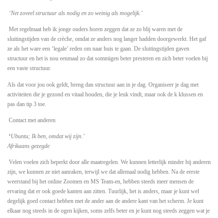
‘Net zoveel structuur als nodig en zo weinig als mogelijk.’
Met regelmaat heb ik jonge ouders horen zeggen dat ze zo blij waren met de
sluitingstijden van de crèche, omdat ze anders nog langer hadden doorgewerkt. Het gaf
ze als het ware een ‘legale’ reden om naar huis te gaan. De sluitingstijden gaven
structuur en het is nou eenmaal zo dat sommigen beter presteren en zich beter voelen bij
een vaste structuur.
Als dat voor jou ook geldt, breng dan structuur aan in je dag. Organiseer je dag met
activiteiten die je gezond en vitaal houden, die je leuk vindt, maar ook de k klussen en
pas dan tip 3 toe.
Contact met anderen
‘
Ubuntu; Ik ben, omdat wij zijn.’
Afrikaans gezegde
Velen voelen zich beperkt door alle maatregelen. We kunnen letterlijk minder bij anderen
zijn, we kunnen ze niet aanraken, terwijl we dat allemaal nodig hebben. Na de eerste
weerstand bij het online Zoomen en MS Team-en, hebben steeds meer mensen de
ervaring dat er ook goede kanten aan zitten. Tuurlijk, het is anders, maar je kunt wel
degelijk goed contact hebben met de ander aan de andere kant van het scherm. Je kunt
elkaar nog steeds in de ogen kijken, soms zelfs beter en je kunt nog steeds zeggen wat je