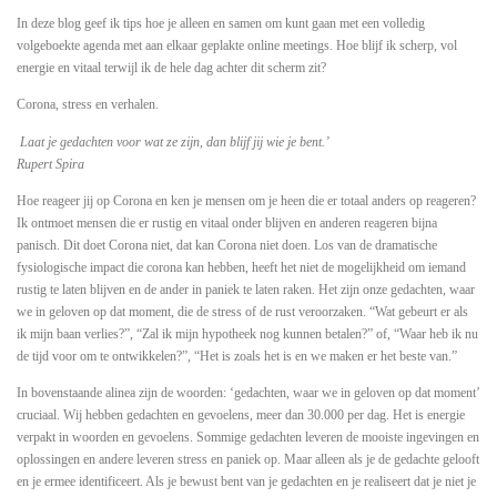
In deze blog geef ik tips hoe je alleen en samen om kunt gaan met een volledig
volgeboekte agenda met aan elkaar geplakte online meetings. Hoe blijf ik scherp, vol
energie en vitaal terwijl ik de hele dag achter dit scherm zit?
Corona, stress en verhalen.
Laat je gedachten voor wat ze zijn, dan blijf jij wie je bent.’
Rupert Spira
Hoe reageer jij op Corona en ken je mensen om je heen die er totaal anders op reageren?
Ik ontmoet mensen die er rustig en vitaal onder blijven en anderen reageren bijna
panisch. Dit doet Corona niet, dat kan Corona niet doen. Los van de dramatische
fysiologische impact die corona kan hebben, heeft het niet de mogelijkheid om iemand
rustig te laten blijven en de ander in paniek te laten raken. Het zijn onze gedachten, waar
we in geloven op dat moment, die de stress of de rust veroorzaken. “Wat gebeurt er als
ik mijn baan verlies?”, “Zal ik mijn hypotheek nog kunnen betalen?” of, “Waar heb ik nu
de tijd voor om te ontwikkelen?”, “Het is zoals het is en we maken er het beste van.”
In bovenstaande alinea zijn de woorden: ‘gedachten, waar we in geloven op dat moment’
cruciaal. Wij hebben gedachten en gevoelens, meer dan 30.000 per dag. Het is energie
verpakt in woorden en gevoelens. Sommige gedachten leveren de mooiste ingevingen en
oplossingen en andere leveren stress en paniek op. Maar alleen als je de gedachte gelooft
en je ermee identificeert. Als je bewust bent van je gedachten en je realiseert dat je niet je