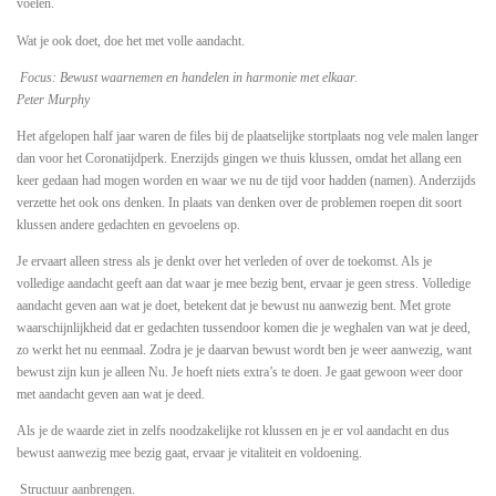
voelen.
Wat je ook doet, doe het met volle aandacht.
Focus: Bewust waarnemen en handelen in harmonie met elkaar.
Peter Murphy
Het afgelopen half jaar waren de files bij de plaatselijke stortplaats nog vele malen langer
dan voor het Coronatijdperk. Enerzijds gingen we thuis klussen, omdat het allang een
keer gedaan had mogen worden en waar we nu de tijd voor hadden (namen). Anderzijds
verzette het ook ons denken. In plaats van denken over de problemen roepen dit soort
klussen andere gedachten en gevoelens op.
Je ervaart alleen stress als je denkt over het verleden of over de toekomst. Als je
volledige aandacht geeft aan dat waar je mee bezig bent, ervaar je geen stress. Volledige
aandacht geven aan wat je doet, betekent dat je bewust nu aanwezig bent. Met grote
waarschijnlijkheid dat er gedachten tussendoor komen die je weghalen van wat je deed,
zo werkt het nu eenmaal. Zodra je je daarvan bewust wordt ben je weer aanwezig, want
bewust zijn kun je alleen Nu. Je hoeft niets extra’s te doen. Je gaat gewoon weer door
met aandacht geven aan wat je deed.
Als je de waarde ziet in zelfs noodzakelijke rot klussen en je er vol aandacht en dus
bewust aanwezig mee bezig gaat, ervaar je vitaliteit en voldoening.
Structuur aanbrengen.