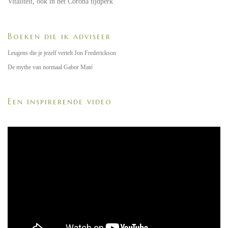
Vitaliteit, ook in het Corona tijdperk
Boeken die ik adviseer
Leugens die je jezelf vertelt Jon Frederickson
De mythe van normaal Gabor Maté
Een inspirerende video