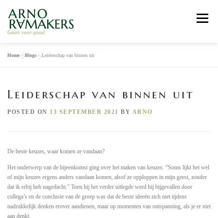
Skip
to
Menu
content
Gaan voor goud
Home
»
Blogs
»
Leiderschap van binnen uit
HOME
LEIDERSCHAP COACHING
Leiderschap van binnen uit
RELATIE COACHING
RETRAITE 2026
ARNO
POSTED ON
13 SEPTEMBER 2021
BY
ARNO
WERKWIJZE
CONTACT
De beste keuzes, waar komen ze vandaan?
Het onderwerp van de bijeenkomst ging over het maken van keuzes. “Soms lijkt het wel
of mijn keuzes ergens anders vandaan komen, alsof ze opploppen in mijn geest, zonder
dat ik erbij heb nagedacht.” Toen hij het verder uitlegde werd hij bijgevallen door
collega’s en de conclusie van de groep was dat de beste ideeën zich niet tijdens
nadrukkelijk denken erover aandienen, maar op momenten van ontspanning, als je er niet
aan denkt.