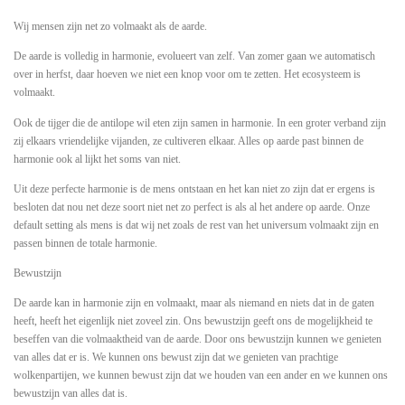
Wij mensen zijn net zo volmaakt als de aarde.
De aarde is volledig in harmonie, evolueert van zelf. Van zomer gaan we automatisch
over in herfst, daar hoeven we niet een knop voor om te zetten. Het ecosysteem is
volmaakt.
Ook de tijger die de antilope wil eten zijn samen in harmonie. In een groter verband zijn
zij elkaars vriendelijke vijanden, ze cultiveren elkaar. Alles op aarde past binnen de
harmonie ook al lijkt het soms van niet.
Uit deze perfecte harmonie is de mens ontstaan en het kan niet zo zijn dat er ergens is
besloten dat nou net deze soort niet net zo perfect is als al het andere op aarde. Onze
default setting als mens is dat wij net zoals de rest van het universum volmaakt zijn en
passen binnen de totale harmonie.
Bewustzijn
De aarde kan in harmonie zijn en volmaakt, maar als niemand en niets dat in de gaten
heeft, heeft het eigenlijk niet zoveel zin. Ons bewustzijn geeft ons de mogelijkheid te
beseffen van die volmaaktheid van de aarde. Door ons bewustzijn kunnen we genieten
van alles dat er is. We kunnen ons bewust zijn dat we genieten van prachtige
wolkenpartijen, we kunnen bewust zijn dat we houden van een ander en we kunnen ons
bewustzijn van alles dat is.