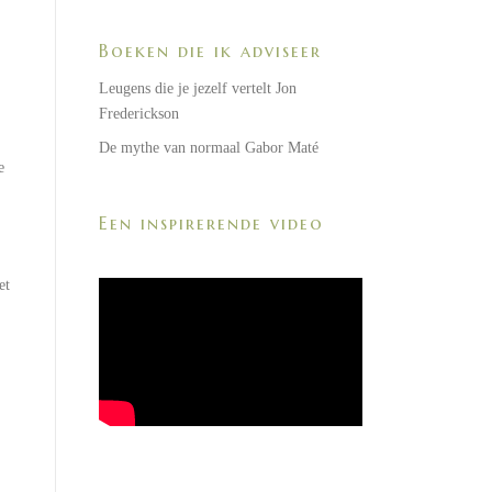
Boeken die ik adviseer
Leugens die je jezelf vertelt Jon
Frederickson
De mythe van normaal Gabor Maté
e
Een inspirerende video
et