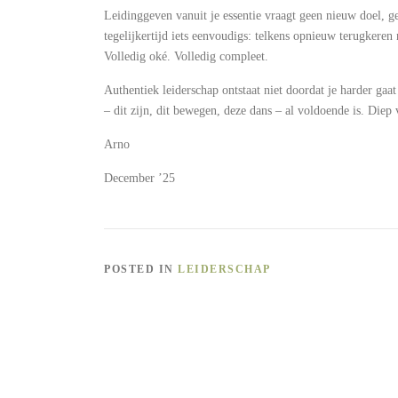
Leidinggeven vanuit je essentie vraagt geen nieuw doel, gee
tegelijkertijd iets eenvoudigs: telkens opnieuw terugkeren 
Volledig oké. Volledig compleet.
Authentiek leiderschap ontstaat niet doordat je harder ga
– dit zijn, dit bewegen, deze dans – al voldoende is. Diep v
Arno
December ’25
POSTED IN
LEIDERSCHAP