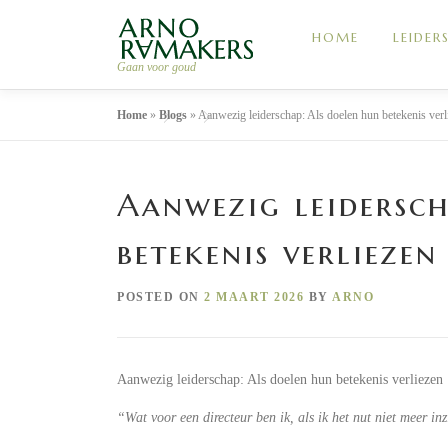
Skip
to
HOME
LEIDE
content
Gaan voor goud
Home
»
Blogs
»
Aanwezig leiderschap: Als doelen hun betekenis verl
Aanwezig leidersch
betekenis verliezen
POSTED ON
2 MAART 2026
BY
ARNO
Aanwezig leiderschap: Als doelen hun betekenis verliezen
“Wat voor een directeur ben ik, als ik het nut niet meer in