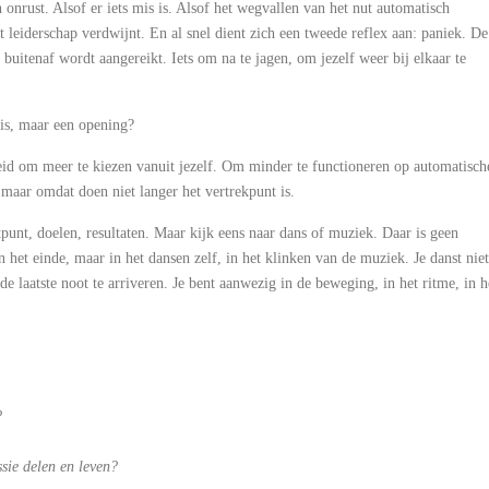
onrust. Alsof er iets mis is. Alsof het wegvallen van het nut automatisch
het leiderschap verdwijnt. En al snel dient zich een tweede reflex aan: paniek. De
uitenaf wordt aangereikt. Iets om na te jagen, om jezelf weer bij elkaar te
 is, maar een opening?
kheid om meer te kiezen vanuit jezelf. Om minder te functioneren op automatisch
 maar omdat doen niet langer het vertrekpunt is.
punt, doelen, resultaten. Maar kijk eens naar dans of muziek. Daar is geen
 het einde, maar in het dansen zelf, in het klinken van de muziek. Je danst niet
e laatste noot te arriveren. Je bent aanwezig in de beweging, in het ritme, in h
?
ssie delen en leven?