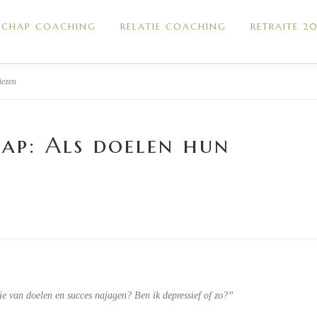
RSCHAP COACHING
RELATIE COACHING
RETRAITE 2
iezen
ap: Als doelen hun
zie van doelen en succes najagen? Ben ik depressief of zo?”