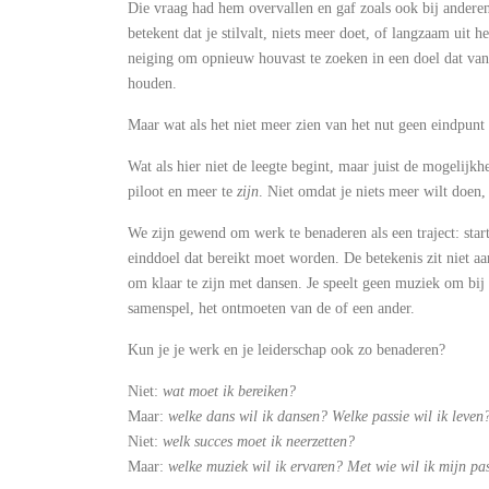
Die vraag had hem overvallen en gaf zoals ook bij anderen 
betekent dat je stilvalt, niets meer doet, of langzaam uit 
neiging om opnieuw houvast te zoeken in een doel dat van b
houden.
Maar wat als het niet meer zien van het nut geen eindpunt
Wat als hier niet de leegte begint, maar juist de mogelij
piloot en meer te
zijn
. Niet omdat je niets meer wilt doen,
We zijn gewend om werk te benaderen als een traject: start
einddoel dat bereikt moet worden. De betekenis zit niet aan
om klaar te zijn met dansen. Je speelt geen muziek om bij d
samenspel, het ontmoeten van de of een ander.
Kun je je werk en je leiderschap ook zo benaderen?
Niet:
wat moet ik bereiken?
Maar:
welke dans wil ik dansen? Welke passie wil ik leven
Niet:
welk succes moet ik neerzetten?
Maar:
welke muziek wil ik ervaren?
Met wie wil ik mijn pa