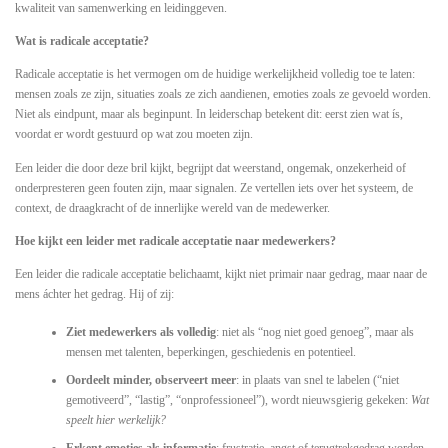
kwaliteit van samenwerking en leidinggeven.
Wat is radicale acceptatie?
Radicale acceptatie is het vermogen om de huidige werkelijkheid volledig toe te laten:
mensen zoals ze zijn, situaties zoals ze zich aandienen, emoties zoals ze gevoeld worden.
Niet als eindpunt, maar als beginpunt. In leiderschap betekent dit: eerst zien wat ís,
voordat er wordt gestuurd op wat zou moeten zijn.
Een leider die door deze bril kijkt, begrijpt dat weerstand, ongemak, onzekerheid of
onderpresteren geen fouten zijn, maar signalen. Ze vertellen iets over het systeem, de
context, de draagkracht of de innerlijke wereld van de medewerker.
Hoe kijkt een leider met radicale acceptatie naar medewerkers?
Een leider die radicale acceptatie belichaamt, kijkt niet primair naar gedrag, maar naar de
mens áchter het gedrag. Hij of zij:
Ziet medewerkers als volledig
: niet als “nog niet goed genoeg”, maar als
mensen met talenten, beperkingen, geschiedenis en potentieel.
Oordeelt minder, observeert meer
: in plaats van snel te labelen (“niet
gemotiveerd”, “lastig”, “onprofessioneel”), wordt nieuwsgierig gekeken:
Wat
speelt hier werkelijk?