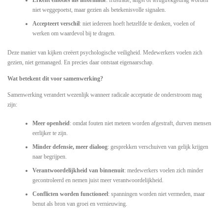
Erkent emoties als informatie
: frustratie, angst of terugtrekgedrag worden
niet weggepoetst, maar gezien als betekenisvolle signalen.
Accepteert verschil
: niet iedereen hoeft hetzelfde te denken, voelen of
werken om waardevol bij te dragen.
Deze manier van kijken creëert psychologische veiligheid. Medewerkers voelen zich
gezien, niet gemanaged. En precies daar ontstaat eigenaarschap.
Wat betekent dit voor samenwerking?
Samenwerking verandert wezenlijk wanneer radicale acceptatie de onderstroom mag
zijn:
Meer openheid
: omdat fouten niet meteen worden afgestraft, durven mensen
eerlijker te zijn.
Minder defensie, meer dialoog
: gesprekken verschuiven van gelijk krijgen
naar begrijpen.
Verantwoordelijkheid van binnenuit
: medewerkers voelen zich minder
gecontroleerd en nemen juist meer verantwoordelijkheid.
Conflicten worden functioneel
: spanningen worden niet vermeden, maar
benut als bron van groei en vernieuwing.