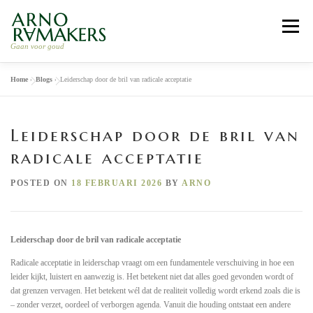
Skip
to
Menu
content
Gaan voor goud
Home
»
Blogs
»
Leiderschap door de bril van radicale acceptatie
HOME
LEIDERSCHAP COACHING
Leiderschap door de bril van
RELATIE COACHING
RETRAITE 2026
ARNO
radicale acceptatie
POSTED ON
18 FEBRUARI 2026
BY
ARNO
WERKWIJZE
CONTACT
Leiderschap door de bril van radicale acceptatie
Radicale acceptatie in leiderschap vraagt om een fundamentele verschuiving in hoe een
leider kijkt, luistert en aanwezig is. Het betekent niet dat alles goed gevonden wordt of
dat grenzen vervagen. Het betekent wél dat de realiteit volledig wordt erkend zoals die is
– zonder verzet, oordeel of verborgen agenda. Vanuit die houding ontstaat een andere