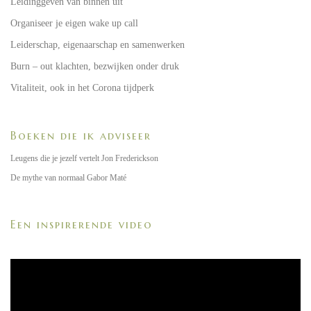
Leidinggeven van binnen uit
Organiseer je eigen wake up call
Leiderschap, eigenaarschap en samenwerken
Burn – out klachten, bezwijken onder druk
Vitaliteit, ook in het Corona tijdperk
Boeken die ik adviseer
Leugens die je jezelf vertelt Jon Frederickson
De mythe van normaal Gabor Maté
Een inspirerende video