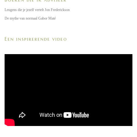
Leugens die je jezelf vertelt Jon Frederickson
De mythe van normaal Gabor Maté
Een inspirerende video