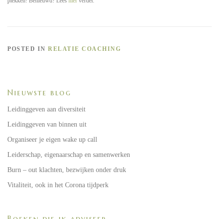
plekken! Benieuwd? Lees
hier
verder.
POSTED IN
RELATIE COACHING
Nieuwste blog
Leidinggeven aan diversiteit
Leidinggeven van binnen uit
Organiseer je eigen wake up call
Leiderschap, eigenaarschap en samenwerken
Burn – out klachten, bezwijken onder druk
Vitaliteit, ook in het Corona tijdperk
Boeken die ik adviseer