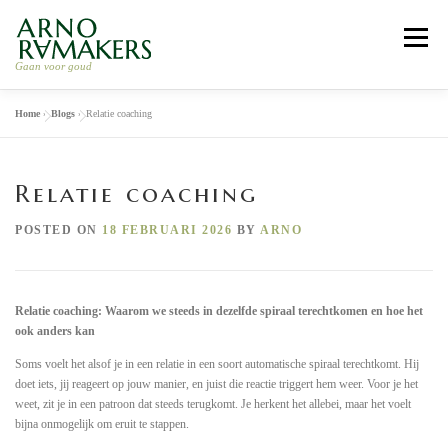
Skip
to
Menu
content
Gaan voor goud
Home
»
Blogs
»
Relatie coaching
HOME
LEIDERSCHAP COACHING
Relatie coaching
RELATIE COACHING
RETRAITE 2026
ARNO
POSTED ON
18 FEBRUARI 2026
BY
ARNO
WERKWIJZE
CONTACT
Relatie coaching: Waarom we steeds in dezelfde spiraal terechtkomen en hoe het
ook anders kan
Soms voelt het alsof je in een relatie in een soort automatische spiraal terechtkomt. Hij
doet iets, jij reageert op jouw manier, en juist die reactie triggert hem weer. Voor je het
weet, zit je in een patroon dat steeds terugkomt. Je herkent het allebei, maar het voelt
bijna onmogelijk om eruit te stappen.