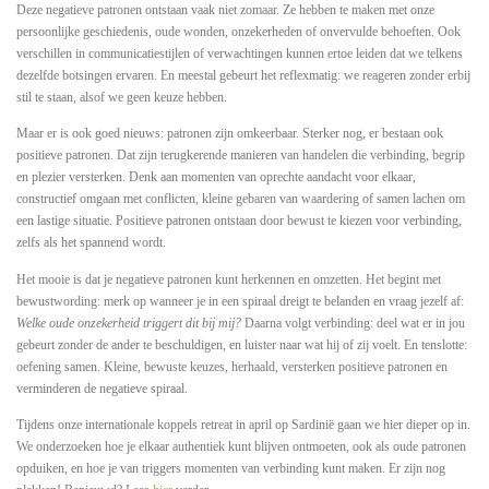
Deze negatieve patronen ontstaan vaak niet zomaar. Ze hebben te maken met onze
persoonlijke geschiedenis, oude wonden, onzekerheden of onvervulde behoeften. Ook
verschillen in communicatiestijlen of verwachtingen kunnen ertoe leiden dat we telkens
dezelfde botsingen ervaren. En meestal gebeurt het reflexmatig: we reageren zonder erbij
stil te staan, alsof we geen keuze hebben.
Maar er is ook goed nieuws: patronen zijn omkeerbaar. Sterker nog, er bestaan ook
positieve patronen. Dat zijn terugkerende manieren van handelen die verbinding, begrip
en plezier versterken. Denk aan momenten van oprechte aandacht voor elkaar,
constructief omgaan met conflicten, kleine gebaren van waardering of samen lachen om
een lastige situatie. Positieve patronen ontstaan door bewust te kiezen voor verbinding,
zelfs als het spannend wordt.
Het mooie is dat je negatieve patronen kunt herkennen en omzetten. Het begint met
bewustwording: merk op wanneer je in een spiraal dreigt te belanden en vraag jezelf af:
Welke oude onzekerheid triggert dit bij mij?
Daarna volgt verbinding: deel wat er in jou
gebeurt zonder de ander te beschuldigen, en luister naar wat hij of zij voelt. En tenslotte:
oefening samen. Kleine, bewuste keuzes, herhaald, versterken positieve patronen en
verminderen de negatieve spiraal.
Tijdens onze internationale koppels retreat in april op Sardinië gaan we hier dieper op in.
We onderzoeken hoe je elkaar authentiek kunt blijven ontmoeten, ook als oude patronen
opduiken, en hoe je van triggers momenten van verbinding kunt maken. Er zijn nog